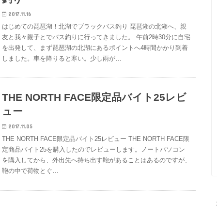
2017.11.16
はじめての琵琶湖！北湖でブラックバス釣り 琵琶湖の北湖へ、親
友と我々親子とでバス釣りに行ってきました。 午前2時30分に自宅
を出発して、まず琵琶湖の北湖にあるポイントへ4時間かかり到着
しました。車を降りると寒い。少し雨が…
THE NORTH FACE限定品バイト25レビ
ュー
2017.11.05
THE NORTH FACE限定品バイト25レビュー THE NORTH FACE限
定商品バイト25を購入したのでレビューします。ノートパソコン
を購入してから、外出先へ持ち出す鞄があることはあるのですが、
鞄の中で荷物とぐ…