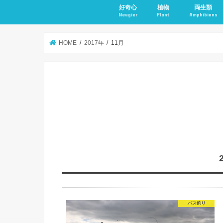
好奇心
植物
両生類
Neugier
Plant
Amphibians
HOME
2017年
11月
バス釣り