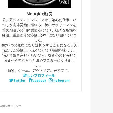
Neugier船長
公共系システムエンジニアから始めた仕事。い
つしか肉体労働に憧れる。後にサラリーマンを
辞め畑違いの肉体労働者になり、様々な現場を
経験。重量鉄骨の溶接工(AW)になり働いていま
した。
突然2つの難病になり透析をすることになる。天
職だった溶接工が出来なくなり絶望を味わう。
悩んで落ち込むくらいなら、好奇心のおもむく
まま生きてやろうと決めブロガーになりまし
た。
植物、ゲーム、アウトドアが好きです。
詳しいプロフィール
Twitter
Facebook
Instagram
スポンサーリンク