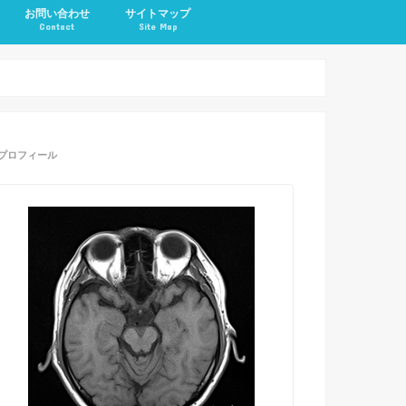
お問い合わせ
サイトマップ
Contact
Site Map
|船長の闘病記
ugier船長の人工透析闘
エット＆トレーニング
ッキング
プロフィール