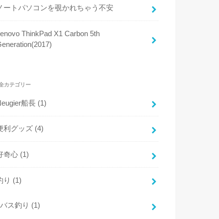
ノートパソコンを覗かれちゃう不安
enovo ThinkPad X1 Carbon 5th
eneration(2017)
全カテゴリー
Neugier船長
(1)
便利グッズ
(4)
好奇心
(1)
釣り
(1)
バス釣り
(1)