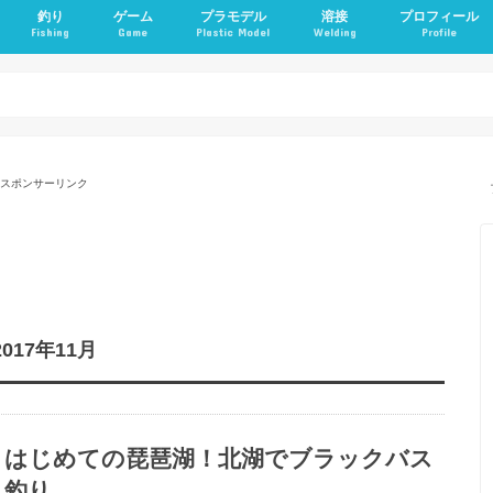
釣り
ゲーム
プラモデル
溶接
プロフィール
Fishing
Game
Plastic Model
Welding
Profile
IgA腎症ブログ
透析ブログ｜Ne
透析患者のダイ
透析患者がトレ
病記
スポンサーリンク
2017年11月
はじめての琵琶湖！北湖でブラックバス
釣り